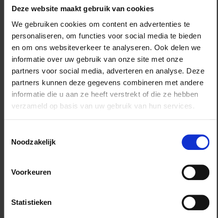
Deze website maakt gebruik van cookies
We gebruiken cookies om content en advertenties te
personaliseren, om functies voor social media te bieden
Softcover Budget-Eco
en om ons websiteverkeer te analyseren. Ook delen we
informatie over uw gebruik van onze site met onze
De omslag is net als alle andere garenloos
partners voor social media, adverteren en analyse. Deze
gebonden producten. Ook hier kunt u kiezen voor
partners kunnen deze gegevens combineren met andere
mat of glanzend laminaat. Het binnenwerk wordt
informatie die u aan ze heeft verstrekt of die ze hebben
echter afged
...
verzameld op basis van uw gebruik van hun services.
more info >
Toestemmingsselectie
Bereken prijs
Noodzakelijk
Voorkeuren
LEVERTIJD
2 werkdagen
Statistieken