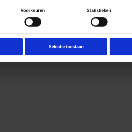
rdt binnen 3 werkdagen geleverd, tenzij een andere levertijd
Voorkeuren
Statistieken
omen.
 je per e-mail een factuur.
Selectie toestaan