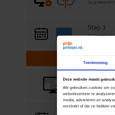
Ga je akkoord m
Stap 3
Geef eventueel a
aflevergegevens
De volgende stappen word
Toestemming
Stap 4
Deze website maakt gebruik
Per e-mail krijg
We gebruiken cookies om cont
websiteverkeer te analyseren
media, adverteren en analys
verstrekt of die ze hebben v
Stap 5