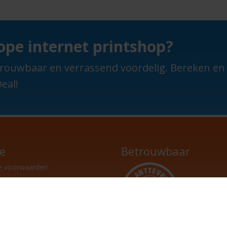
pe internet printshop?
 betrouwbaar en verrassend voordelig. Bereken e
eal!
ce
Betrouwbaar
e voorwaarden
raf betalen