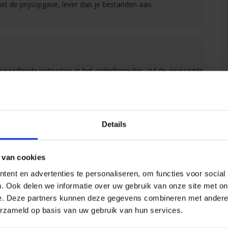
et de prijsopgave, lever dan je bestanden aan.
anvullende instructies in het orderformulier. Vul de gevraagde
 en de gewenste leverdatum in.
en automatisch voor u uitgevoerd.
Details
 van cookies
 je een ontvangstbevestiging.
ent en advertenties te personaliseren, om functies voor social
. Ook delen we informatie over uw gebruik van onze site met on
e. Deze partners kunnen deze gegevens combineren met andere i
erzameld op basis van uw gebruik van hun services.