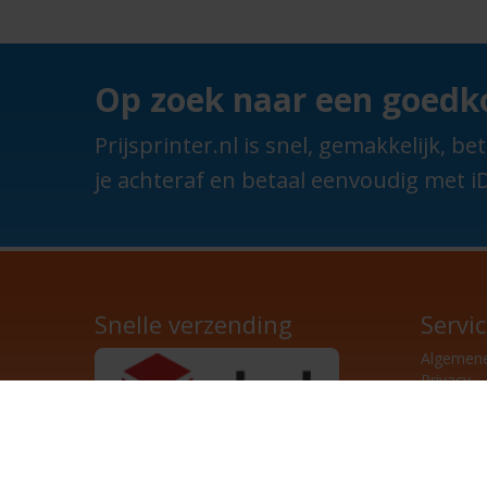
Op zoek naar een goedko
Prijsprinter.nl is snel, gemakkelijk,
je achteraf en betaal eenvoudig met iD
Snelle verzending
Servi
Algemen
Privacy
Achte