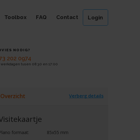
Toolbox
FAQ
Contact
Login
DVIES NODIG?
73 202 0974
 werkdagen tusen 08:30 en 17:00
Overzicht
Verberg details
Visitekaartje
Plano formaat:
85x55 mm