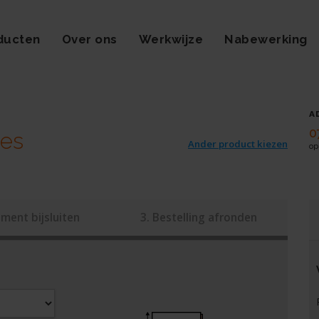
ducten
Over ons
Werkwijze
Nabewerking
A
0
jes
Ander product kiezen
op
ment bijsluiten
3. Bestelling afronden