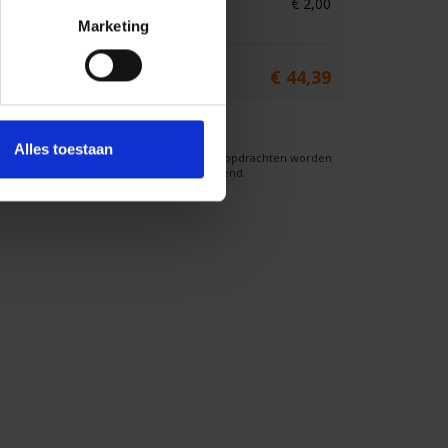
BTW 21%
€ 2,00
Marketing
Bruto prijs*
€ 44,39
Wij printen zonder vooruitbetaling!
De rekening volgt achteraf per E-Mail.
Alles toestaan
*
Bij het gelijktijdig plaatsen van meerdere opdrachten worden
de transportkosten maar één keer berekend.