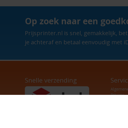
Op zoek naar een goedko
Prijsprinter.nl is snel, gemakkelijk,
je achteraf en betaal eenvoudig met iD
Snelle verzending
Servi
Algemen
Privacy
Achte