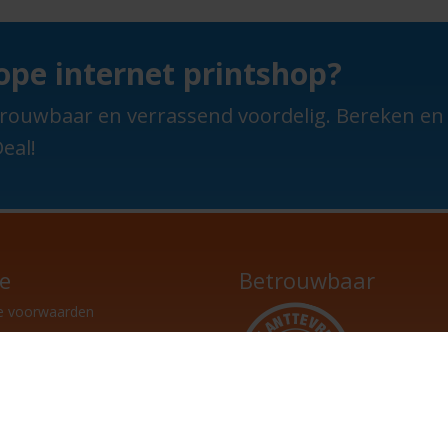
pe internet printshop?
 betrouwbaar en verrassend voordelig. Bereken e
eal!
ce
Betrouwbaar
e voorwaarden
raf betalen