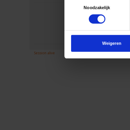
Toestemmingsselectie
Noodzakelijk
Ik heb recht op 9% BTW
Weigeren
Session alive