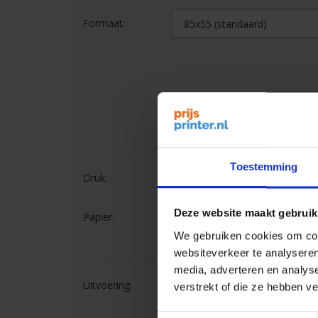
Formaat:
Binnenwerk
Toestemming
Druk:
Deze website maakt gebruik
Papier:
We gebruiken cookies om cont
websiteverkeer te analyseren
media, adverteren en analys
Uitvoering:
verstrekt of die ze hebben v