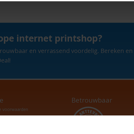
pe internet printshop?
 betrouwbaar en verrassend voordelig. Bereken e
eal!
ce
Betrouwbaar
e voorwaarden
raf betalen