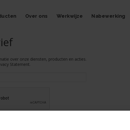
ducten
Over ons
Werkwijze
Nabewerking
ief
rmatie over onze diensten, producten en acties.
ivacy Statement
.