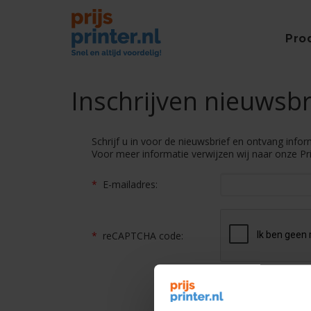
Pro
Inschrijven nieuwsbr
Schrijf u in voor de nieuwsbrief en ontvang info
Voor meer informatie verwijzen wij naar onze
Pr
*
E-mailadres:
*
reCAPTCHA code: