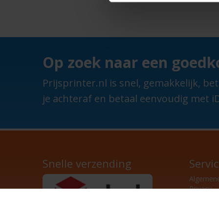
Op zoek naar een goedko
Prijsprinter.nl is snel, gemakkelijk,
je achteraf en betaal eenvoudig met iD
Snelle verzending
Servi
Algemen
Privacy
Achte