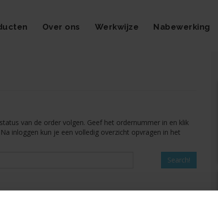
ducten
Over ons
Werkwijze
Nabewerking
tatus van de order volgen. Geef het ordernummer in en klik
? Na inloggen kun je een volledig overzicht opvragen in het
Search!