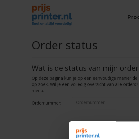
Pro
Order status
Wat is de status van mijn order
Op deze pagina kun je op een eenvoudige manier de s
op zoek. Wil je een volledig overzicht van alle orders
menu.
Ordernummer: