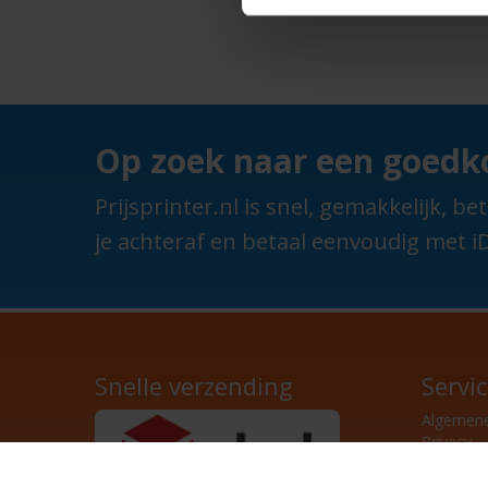
Op zoek naar een goedko
Prijsprinter.nl is snel, gemakkelijk,
je achteraf en betaal eenvoudig met iD
Snelle verzending
Servi
Algemen
Privacy