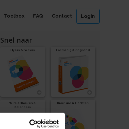
Toolbox
FAQ
Contact
Login
Snel naar
Flyers & folders
Losbladig & ringband
Wire-O Boeken &
Brochure & Hechten
Kalenders