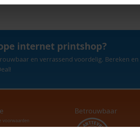
pe internet printshop?
 betrouwbaar en verrassend voordelig. Bereken e
eal!
ce
Betrouwbaar
e voorwaarden