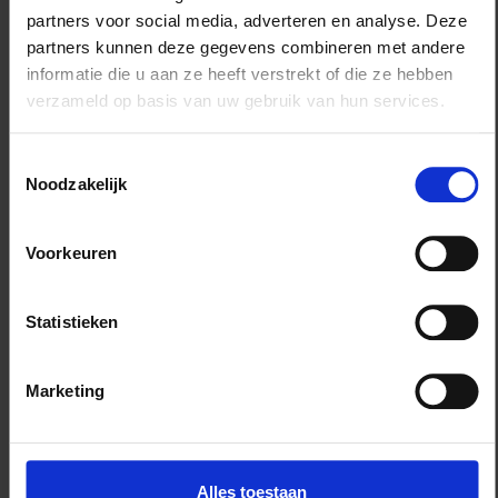
Overzicht
partners voor social media, adverteren en analyse. Deze
Verberg details
partners kunnen deze gegevens combineren met andere
informatie die u aan ze heeft verstrekt of die ze hebben
Flyer
verzameld op basis van uw gebruik van hun services.
Plano formaat:
Toestemmingsselectie
Noodzakelijk
DIN A4
Eind formaat:
210x297 mm
Voorkeuren
Aantal:
50 stuks
Statistieken
Uitvoering:
Dubbelzijdig
Marketing
Printwerk
Pagina's:
Alles toestaan