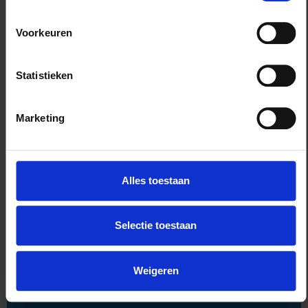
Voorkeuren
Statistieken
Op zoek naar een
Marketing
goedkope internet
printshop?
Alles toestaan
Prijsprinter.nl is snel, gemakkelijk,
betrouwbaar en verrassend voordelig.
Selectie toestaan
Bereken en bestel eenvoudig, de factuur
ontvang je achteraf en betaal eenvoudig
Weigeren
met iDeal!